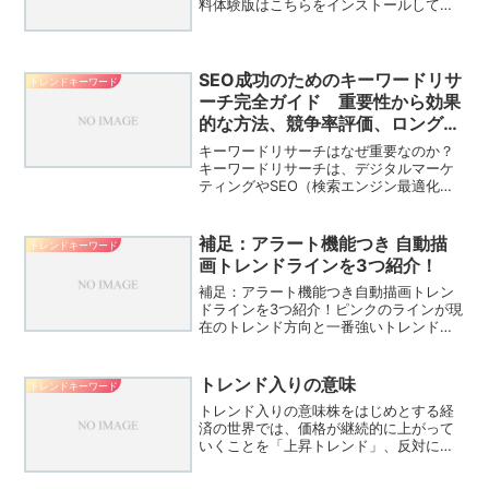
料体験版はこちらをインストールしてみ
たので結果報告です。しかしはじめてみ
たときはTrendなんて言葉と「 アクセス
したウェブサイト上にある全データ～ 」
って言葉でサイ...
SEO成功のためのキーワードリサ
トレンドキーワード
ーチ完全ガイド 重要性から効果
的な方法、競争率評価、ロングテ
ール活用まで
キーワードリサーチはなぜ重要なのか？
キーワードリサーチは、デジタルマーケ
ティングやSEO（検索エンジン最適化）
の成功において不可欠なプロセスです。
以下に、キーワードリサーチがなぜ重要
なのか、そしてその根拠について詳しく
補足：アラート機能つき 自動描
トレンドキーワード
説明します。1. ター...
画トレンドラインを3つ紹介！
補足：アラート機能つき自動描画トレン
ドラインを3つ紹介！ピンクのラインが現
在のトレンド方向と一番強いトレンドラ
インであることを示し、小さなラインや
過去のラインは赤色や青色の破線で表示
されます。太い線が古いトレンドライン
トレンド入りの意味
トレンドキーワード
で、細い線が新しいトレ...
トレンド入りの意味株をはじめとする経
済の世界では、価格が継続的に上がって
いくことを「上昇トレンド」、反対に継
続的に下がっていくことを「下降トレン
ド」と言います。価格の推移を、大きな