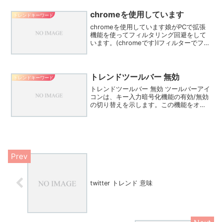
流れとして捉えているイメージですね。
過去に色々なトレンドがあ...
chromeを使用しています
トレンドキーワード
chromeを使用しています娘がPCで拡張
機能を使ってフィルタリング回避をして
います。(chromeです)Iフィルターでフィ
ルタリングしているので、たぶんvpnを
利用して回避しているのではないと思う
のですが、ほかにどのような方法で回避
してい...
トレンドツールバー 無効
トレンドキーワード
トレンドツールバー 無効 ツールバーアイ
コンは、キー入力暗号化機能の有効/無効
の切り替えを示します。この機能をオン
にするには、アイコンの横の三角をクリ
ックして、表示されるリストから を選択
します。有効になると、 アイコンがタス
クトレイに表示...
twitter トレンド 意味