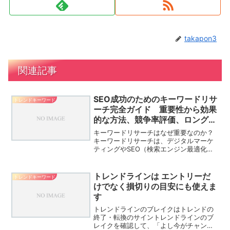
takapon3
関連記事
SEO成功のためのキーワードリサ
トレンドキーワード
ーチ完全ガイド 重要性から効果
的な方法、競争率評価、ロングテ
ール活用まで
キーワードリサーチはなぜ重要なのか？
キーワードリサーチは、デジタルマーケ
ティングやSEO（検索エンジン最適化）
の成功において不可欠なプロセスです。
以下に、キーワードリサーチがなぜ重要
なのか、そしてその根拠について詳しく
トレンドラインは エントリーだ
トレンドキーワード
説明します。1. ター...
けでなく損切りの目安にも使えま
す
トレンドラインのブレイクはトレンドの
終了・転換のサイントレンドラインのブ
レイクを確認して、「よし今がチャンス