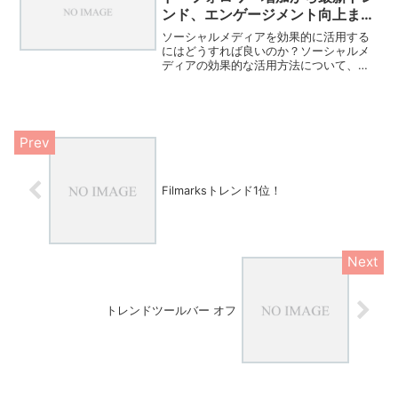
ンド、エンゲージメント向上ま
で」** このタイトルは、提供さ
ソーシャルメディアを効果的に活用する
れた見出しすべてを包括し、読者
にはどうすれば良いのか？ソーシャルメ
ディアの効果的な活用方法について、以
に対してソーシャルメディアを効
下に詳しく説明いたします。ソーシャル
果的に活用するための包括的なガ
メディアは現代の情報社会において不可
イドであることを明確に伝えま
欠なツールとなっており、その適切な活
す。
用は個人や企業の成功に大...
Filmarksトレンド1位！
トレンドツールバー オフ