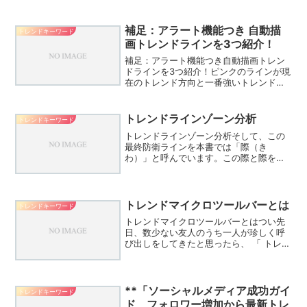
だ！」とエントリーをしてしまう人がい
ますが、これは大変危険なトレードで
す。外為どっとコムの新スマートフォン
補足：アラート機能つき 自動描
トレンドキーワード
アプリ『外貨ネクストネオ「...
画トレンドラインを3つ紹介！
補足：アラート機能つき自動描画トレン
ドラインを3つ紹介！ピンクのラインが現
在のトレンド方向と一番強いトレンドラ
インであることを示し、小さなラインや
過去のラインは赤色や青色の破線で表示
されます。太い線が古いトレンドライン
トレンドラインゾーン分析
トレンドキーワード
で、細い線が新しいトレ...
トレンドラインゾーン分析そして、この
最終防衛ラインを本書では「際（き
わ）」と呼んでいます。この際と際をト
レンドラインゾーンで結び、ゾーンと価
格がぶつかったところを観察。最終的に
最終防衛ラインが守られるのか、突破さ
れるのかを見てから動きます（...
トレンドマイクロツールバーとは
トレンドキーワード
トレンドマイクロツールバーとはつい先
日、数少ない友人のうち一人が珍しく呼
び出しをしてきたと思ったら、 「 トレ
...結論としてはどちらを選んでもいいで
すトレンドツールバーを利用する方は
「アクセス許可の承諾」もう利用しな
い、もともと利用して...
**「ソーシャルメディア成功ガイ
トレンドキーワード
ド フォロワー増加から最新トレ