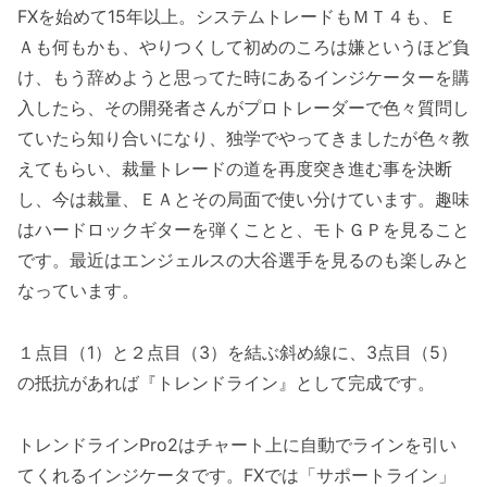
FXを始めて15年以上。システムトレードもＭＴ４も、Ｅ
Ａも何もかも、やりつくして初めのころは嫌というほど負
け、もう辞めようと思ってた時にあるインジケーターを購
入したら、その開発者さんがプロトレーダーで色々質問し
ていたら知り合いになり、独学でやってきましたが色々教
えてもらい、裁量トレードの道を再度突き進む事を決断
し、今は裁量、ＥＡとその局面で使い分けています。趣味
はハードロックギターを弾くことと、モトＧＰを見ること
です。最近はエンジェルスの大谷選手を見るのも楽しみと
なっています。
１点目（1）と２点目（3）を結ぶ斜め線に、3点目（5）
の抵抗があれば『トレンドライン』として完成です。
トレンドラインPro2はチャート上に自動でラインを引い
てくれるインジケータです。FXでは「サポートライン」