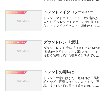
ます。以下に、その主な原因とそれぞれ
の根拠について詳しく説明します。1. コ
ンテンツの質と関連性の不足根拠検索エ
トレンドマイクロツールバー
トレンドキーワード
ンジン、特にGo...
トレンドマイクロツールバー近い話で知
人から「 クレジットカードに身に覚えの
ないトレンドマイクロって請求が！ 」と
相談されたこともありましたけど、これ
はウィルスバスターの利用請求ですね。
以前記事にしたやつ。Trend ツールバー
の設定を調整す...
ダウントレンド 意味
トレンドキーワード
ダウントレンド 意味「保有している銘柄
(株式)が上昇トレンドを示したので、も
う暫く保有してから売ろうと考えていま
す」この「上昇トレンド」を使った例文
は、「上昇トレンド」の表現を、「保有
している銘柄(株式)の株価がこれから上
がっていきそうな方...
トレンドの意味は
トレンドキーワード
トレンドの意味はまた、短期的か、長期
的かなど、投資スタイルによっても、意
識するトレンドの長さは違うため、ご自
身の投資スタイルに適したトレンドをチ
ェックすることも重要です。「トレンド
カラーは赤色」毎年いろいろなトレンド
が出るのは商売戦略。根本...