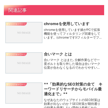
関連記事
chromeを使用しています
トレンドキーワード
chromeを使用しています娘がPCで拡張
機能を使ってフィルタリング回避をして
います。(chromeです)Iフィルターでフィ
ルタリングしているので、たぶんvpnを
利用して回避しているのではないと思う
のですが、ほかにどのような方法で回避
してい...
合いマーク とは
トレンドキーワード
合いマーク とはまた､分解作業などで一
度ボルトを取り外した場合は合いマーク
位置が合わなくなるのでわかりやすいよ
うに色を変えるなどして再度合いマーク
を付けるようにしてください。□合いマ
ークが確認しやすいように、道路附属物
の支柱やボルトの色が淡...
**「効果的なSEO対策の全て キ
トレンドキーワード
ーワードリサーチからモバイル最
適化まで」**
なぜあなたのウェブサイトのSEO対策は
効果が出ないのか？SEO対策が期待通り
の効果を発揮しない理由は多岐にわたり