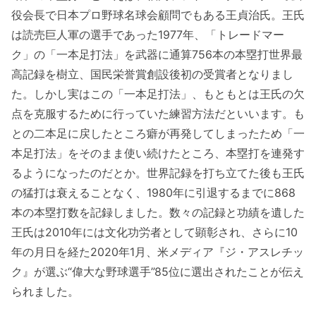
役会長で日本プロ野球名球会顧問でもある王貞治氏。王氏
は読売巨人軍の選手であった1977年、「トレードマー
ク」の「一本足打法」を武器に通算756本の本塁打世界最
高記録を樹立、国民栄誉賞創設後初の受賞者となりまし
た。しかし実はこの「一本足打法」、もともとは王氏の欠
点を克服するために行っていた練習方法だといいます。も
との二本足に戻したところ癖が再発してしまったため「一
本足打法」をそのまま使い続けたところ、本塁打を連発す
るようになったのだとか。世界記録を打ち立てた後も王氏
の猛打は衰えることなく、1980年に引退するまでに868
本の本塁打数を記録しました。数々の記録と功績を遺した
王氏は2010年には文化功労者として顕彰され、さらに10
年の月日を経た2020年1月、米メディア『ジ・アスレチッ
ク』が選ぶ“偉大な野球選手”85位に選出されたことが伝え
られました。