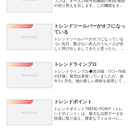
コンは、キー入力暗号化機能の有効/無効
の切り替えを示します。この機能をオン
にするには、アイコンの横の三角をクリ
ックして、表示されるリストから を選択
します。有効になると、 アイコンがタス
クトレイに表示...
トレンドツールバーがオフになっ
トレンドキーワード
ている
トレンドツールバーがオフになっている
つい先日、数少ない友人のうち一人が珍
しく呼び出しをしてきたと思ったら、 「
トレ ...近い話で知人から「 クレジットカ
ードに身に覚えのないトレンドマイクロ
って請求が！ 」と相談されたこともあり
トレンドラインプロ
トレンドキーワード
ましたけど...
トレンドラインプロ◆西川様 （ﾘﾆｭｰｱﾙ前
の評価）発売以来使っていましたが、途
中3ヶ月位、他の新しい商材を使用してト
レンドラインプロから遠ざかっていまし
た。しかし、新しい商材では結果が出せ
ず、基本に忠実で確実に結果が出せる、
トレンドライン...
トレンドポイント
トレンドキーワード
トレンドポイントTREND-POINT（トレ
ンドポイント）は、膨大な点群データを
快適に取り扱え、豊富なフィルターによ
る点群データ加工や断面作成、メッシュ
土量計算など、国土交通省”i-
Construction”関連の各種要領や農林水産