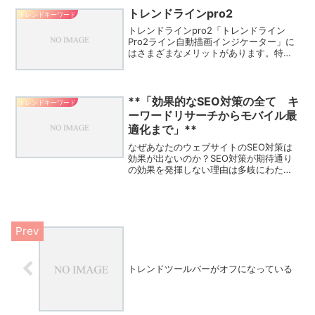
省「情報...
トレンドラインpro2
トレンドキーワード
トレンドラインpro2「トレンドライン
Pro2ライン自動描画インジケーター」に
はさまざまなメリットがあります。特に
次の5つは自身のトレードに大きく役立つ
ポイントなので、ぜひ知っておいてくだ
さい。先のMT4チャートからの続きです
が、実際にトレ...
**「効果的なSEO対策の全て キ
トレンドキーワード
ーワードリサーチからモバイル最
適化まで」**
なぜあなたのウェブサイトのSEO対策は
効果が出ないのか？SEO対策が期待通り
の効果を発揮しない理由は多岐にわたり
ます。以下に、その主な原因とそれぞれ
の根拠について詳しく説明します。1. コ
ンテンツの質と関連性の不足根拠検索エ
ンジン、特にGo...
トレンドツールバーがオフになっている