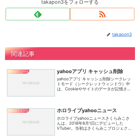
takapon3をフォローする
takapon3
関連記事
yahooアプリ キャッシュ削除
Yahoo!ニュース
yahooアプリ キャッシュ削除シークレッ
トモード（シークレットウィンドウ）中
は、Cookieやサイトのデータが記憶され
ますが、シークレットモードを終了する
と同時に、すべての閲覧履歴やCookieデ
ータが削除されます。シークレットモー
ド（シ...
ホロライブyahooニュース
Yahoo!ニュース
ホロライブyahooニュースさくらみこさ
んは、2018年8月1日にデビューした
VTuber。当初はさくらみこプロジェクト
の一環として活動を開始。動画投稿を中
心に活動していたが、後にゲーム実況な