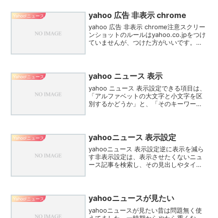
どのライブ配信をメインに切り替えてい
る。2018...
yahoo 広告 非表示 chrome
Yahoo!ニュース
yahoo 広告 非表示 chrome注意スクリー
ンショットのルールはyahoo.co.jpをつけ
ていませんが、つけた方がいいです。何
もつけずにルールを適用化すると、
Yahoo以外のサイトでも適用されてしま
いますので、万が一、”nkspor...
yahoo ニュース 表示
Yahoo!ニュース
yahoo ニュース 表示設定できる項目は、
「アルファベットの大文字と小文字を区
別するかどうか」と、「そのキーワード
が含まれている記事を何％非表示にする
か」の2つです。1週間以内に自分が読ん
だ記事や件数、［Yahoo!ニュース トピッ
クス］...
yahooニュース 表示設定
Yahoo!ニュース
yahooニュース 表示設定逆に表示を減ら
す非表示設定は、表示させたくないニュ
ース記事を検索し、その見出しやタイト
ルの上にカーソルを合わせ、その下のア
イコン「画像：三点リーダー」から「画
像：禁止マーク」の「ニュース提供元の
記事を非表示」をク...
yahooニュースが見たい
Yahoo!ニュース
yahooニュースが見たい昔は問題無く使
えてました。一時期からやたら重くな