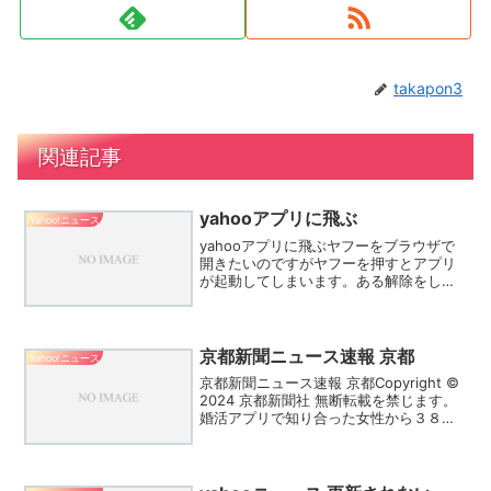
takapon3
関連記事
yahooアプリに飛ぶ
Yahoo!ニュース
yahooアプリに飛ぶヤフーをブラウザで
開きたいのですがヤフーを押すとアプリ
が起動してしまいます。ある解除をした
くてアプリでは解除できません、という
メッセージで、ブラウザからやってくだ
さいと。ブラウザでyahooを開くにはど
うやればいいです...
京都新聞ニュース速報 京都
Yahoo!ニュース
京都新聞ニュース速報 京都Copyright ©
2024 京都新聞社 無断転載を禁じます。
婚活アプリで知り合った女性から３８０
万円をだまし取ったとして、京都府警右
京署は１８日、詐欺の疑いで、京都市南
区の無職の男（３９）を逮捕した。 逮捕
容...