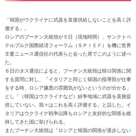
「韓国がウクライナに武器を直接供給しないことを高く評
価する」。
ロシアのプーチン大統領が５日（現地時間）、サンクトペ
テルブルク国際経済フォーラム（ＳＰＩＥＦ）を機に世界
主要ニュース通信社の代表らと会った席でこのように述べ
た。
６日のタス通信によると、プーチン大統領は韓ロ関係に関
する質問に対し、「イタリアと同じく韓国の指導部が仕事
をする時、ロシア嫌悪の雰囲気がないというのが分かる」
とし「（韓国はウクライナなど）紛争地域に武器を直接提
供していない。我々はこれを高く評価する」と話した。イ
タリアはウクライナ戦争以降もロシアと友好的な関係を維
持してきた国に挙げられる。
またプーチン大統領は「ロシアと韓国の関係が退歩しない