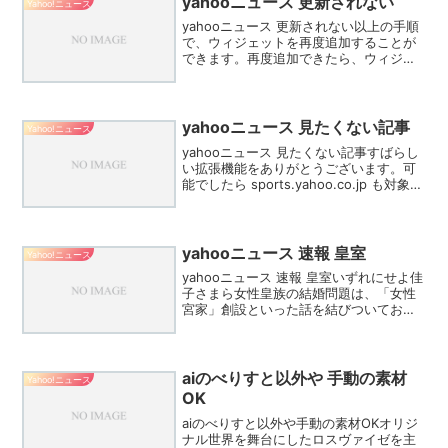
yahooニュース 更新されない
Yahoo!ニュース
yahooニュース 更新されない以上の手順
で、ウィジェットを再度追加することが
できます。再度追加できたら、ウィジェ
ットが正常に更新されるようになったか
確認してください。そのため、ウィジェ
ットが更新されないアプリの位置情報サ
ービスの設定を確認...
yahooニュース 見たくない記事
Yahoo!ニュース
yahooニュース 見たくない記事すばらし
い拡張機能をありがとうございます。可
能でしたら sports.yahoo.co.jp も対象と
して頂けるとありがたいです。よろしく
お願いいたします。Yahoo!ニュースのと
ある記事のコメント欄を読ん...
yahooニュース 速報 皇室
Yahoo!ニュース
yahooニュース 速報 皇室いずれにせよ佳
子さまら女性皇族の結婚問題は、「女性
宮家」創設といった話を結びついてお
り、今後も議論になり、週刊誌で取りざ
たされるのは確実だろう。宮内庁や皇室
関係者が彼女らの結婚についていろいろ
案じているのは確か...
aiのべりすと以外や 手動の素材
Yahoo!ニュース
OK
aiのべりすと以外や手動の素材OKオリジ
ナル世界を舞台にしたロスヴァイゼを主