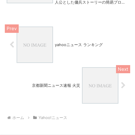
人公とした傭兵ストーリーの簡易プロン
プト。aiのべりすと以外や、手動の素材
OK。転載...NIKKE世界を舞台にしたドロ
シーを主人公とした傭兵ストーリーの簡
易プロン...
yahooニュース ランキング
京都新聞ニュース速報 火災
ホーム
Yahoo!ニュース