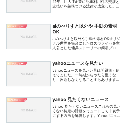
21年、巨大IT企業に記事利用料の交渉と
支払いを義務づける法律が成立した。カ
ナダでも今年6月に豪州と同様の新法「オ
ンラインニュース法」が成立し、グーグ
ルや米メタがカナダ国内での記事表示差
し止めの対抗...
aiのべりすと以外や 手動の素材
Yahoo!ニュース
OK
aiのべりすと以外や手動の素材OKオリジ
ナル世界を舞台にしたロスヴァイゼを主
人公とした傭兵ストーリーの簡易プロン
プト。aiのべりすと以外や、手動の素材
OK。転載...NIKKE世界を舞台にしたドロ
シーを主人公とした傭兵ストーリーの簡
yahooニュースを見たい
Yahoo!ニュース
易プロン...
yahooニュースを見たい昔は問題無く使
えてました。一時期からやたら重くな
り、反応しなくなることすらあります。
現在iphone11を使用しており、最新のOS
です。インストールし直してもログイン
してもしなくても同じ。たまにまともな
挙動を見せま...
yahoo 見たくないニュース
Yahoo!ニュース
yahoo 見たくないニュースこれらの見た
くない特定の話題をミュートして非表示
にする方法を解説します。Yahoo!ニュー
スで、見たくない記事を表示させない方
法はありますか？あいのりに出てた方の