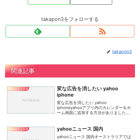
takapon3をフォローする
takapon3
関連記事
変な広告を消したい yahoo
Yahoo!ニュース
iphone
変な広告を消したい yahoo
iphoneyahooアプリ内のカレンダーをホ
ーム画面に追加する方法がありましたら
教えてください。Yahoo!カレンダーアプ
リが終了することとなりました。今後は
yahooアプリ内のカレンダーを使用する
yahooニュース 国内
Yahoo!ニュース
こととな...
yahooニュース 国内オーストラリアでは