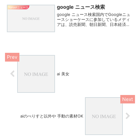
アメブロの内容をニュースにしているも
のを、もう目...
google ニュース検索
Yahoo!ニュース
google ニュース検索国内でGoogleニュ
ースショーケースに参加しているメディ
アは、読売新聞、朝日新聞、日本経済新
聞などの全国紙や、河北新報、中日新
聞、京都新聞などの地方紙。また、時事
通信や共同通信などの通信社も参加して
います。Goo...
ai 美女
aiのべりすと以外や 手動の素材OK