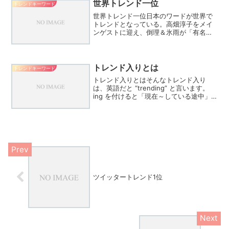
って言葉でサイ...
世界トレンド一位
トレンドキーワード
世界トレンド一位日本のワードが世界で
トレンドとなっている。高畑淳子をメイ
ンゲストに迎え、倒理＆氷雨が「有名画
家の命を奪った前代未聞の密室殺人事
件」に挑んだ第1話。倒理＆氷雨の最強バ
ディぶりに「倒理と氷雨のバディ感とか
掛け合いのテンポが気持ち...
トレンド入りとは
トレンドキーワード
トレンド入りとはそんなトレンド入り
は、英語だと “trending” と言います。
ing を付けると「現在～している途中」
という意味になるので、trending を直訳
すると「今話題を集めている途中」とい
った意味。まさに「トレンド入り」と
い...
ツイッタートレンド1位