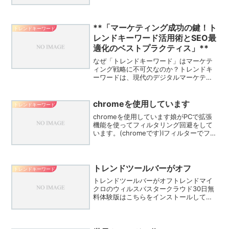
く見せる方法を知っておくことが大事。
「いつも同じ服でいい」「いざという時
は黒に頼る」「自分のトレードマークを
作る」「赤い口紅を味...
**「マーケティング成功の鍵！ト
トレンドキーワード
レンドキーワード活用術とSEO最
適化のベストプラクティス」**
なぜ「トレンドキーワード」はマーケテ
ィング戦略に不可欠なのか？トレンドキ
ーワードは、現代のデジタルマーケティ
ング戦略において不可欠な要素となって
います。その理由は多岐にわたり、以下
に詳しく説明します。1. 市場の動向を把
chromeを使用しています
トレンドキーワード
握するためトレンドキ...
chromeを使用しています娘がPCで拡張
機能を使ってフィルタリング回避をして
います。(chromeです)Iフィルターでフィ
ルタリングしているので、たぶんvpnを
利用して回避しているのではないと思う
のですが、ほかにどのような方法で回避
してい...
トレンドツールバーがオフ
トレンドキーワード
トレンドツールバーがオフトレンドマイ
クロのウィルスバスタークラウド30日無
料体験版はこちらをインストールしてみ
たので結果報告です。しかしはじめてみ
たときはTrendなんて言葉と「 アクセス
したウェブサイト上にある全データ～ 」