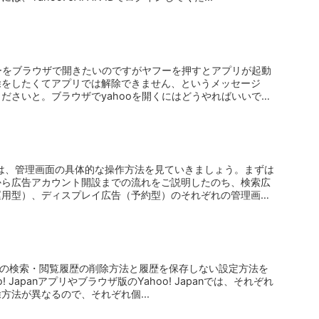
フーをブラウザで開きたいのですがヤフーを押すとアプリが起動
除をしたくてアプリでは解除できません、というメッセージ
ださいと。ブラウザでyahooを開くにはどうやればいいで
からは、管理画面の具体的な操作方法を見ていきましょう。まずは
から広告アカウント開設までの流れをご説明したのち、検索広
運用型）、ディスプレイ広告（予約型）のそれぞれの管理画
hoo!の検索・閲覧履歴の削除方法と履歴を保存しない設定方法を
 Japanアプリやブラウザ版のYahoo! Japanでは、それぞれ
方法が異なるので、それぞれ個...