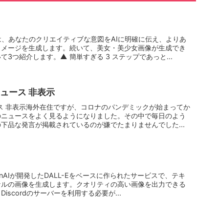
トは、あなたのクリエイティブな意図をAIに明確に伝え、よりあ
イメージを生成します。続いて、美女・美少女画像が生成でき
3つ紹介します。▲ 簡単すぎる 3 ステップであっと...
ニュース 非表示
ュース 非表示海外在住ですが、コロナのパンデミックが始まってか
のニュースをよく見るようになりました。その中で毎日のよう
下品な発言が掲載されているのが嫌でたまりませんでした...
はOpenAIが開発したDALL-Eをベースに作られたサービスで、テキ
ナルの画像を生成します。クオリティの高い画像を出力できる
scordのサーバーを利用する必要が...