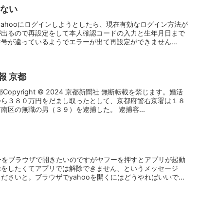
れない
いyahooにログインしようとしたら、現在有効なログイン方法が
が出るので再設定をして本人確認コードの入力と生年月日まで
号が違っているようでエラーが出て再設定ができません...
報 京都
opyright © 2024 京都新聞社 無断転載を禁じます。婚活
から３８０万円をだまし取ったとして、京都府警右京署は１８
南区の無職の男（３９）を逮捕した。 逮捕容...
フーをブラウザで開きたいのですがヤフーを押すとアプリが起動
除をしたくてアプリでは解除できません、というメッセージ
ださいと。ブラウザでyahooを開くにはどうやればいいで