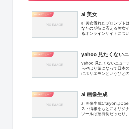
ai 美女
Yahoo!ニュース
ai 美女優れたプロンプ
なたの期待に応える美女
るオンラインサイトについて
yahoo 見たくない
Yahoo!ニュース
yahoo 見たくないニ
らやはり気になって日本
にホリエモンというひとの
ai 画像生成
Yahoo!ニュース
ai 画像生成Craiyon
スト情報をもとにオリジ
ツールは招待制だったり、Di