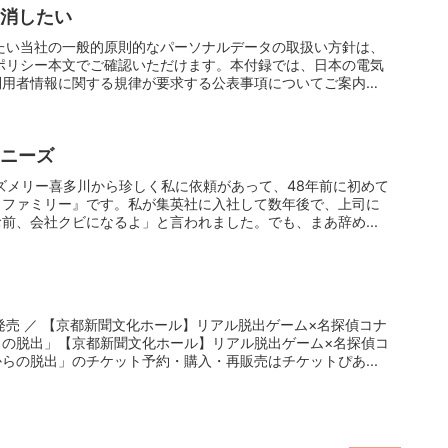
 消したい
たい当社の一般的原則的なパーソナルデータの取扱い方針は、
ーポリシー本文でご確認いただけます。本付録では、日本の電気
利用者情報に関する規律が要求する公表事項についてご案内
ャニーズ
ニーズメリー喜多川から珍しく私に依頼があって、48年前に初めて
・ファミリー』です。私が集英社に入社して数年後で、上司に
前、会社クビになるよ」と言われました。でも、まあ辞め...
発売 ／ 【京都新聞文化ホール】リアル脱出ゲーム×名探偵コナ
らの脱出」【京都新聞文化ホール】リアル脱出ゲーム×名探偵コ
らの脱出」のチケット予約・購入・再販売はチケットぴあ...