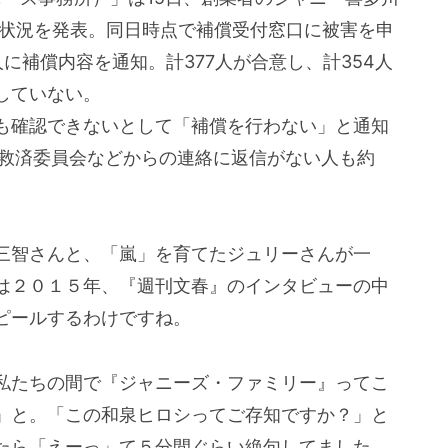
償状況を発表。同日時点で補償受付窓口に被害を申
人に補償内容を通知。計377人が合意し、計354人
していない。
も確認できないとして「補償を行わない」と通知
者救済委員会などからの連絡に返信がない人も約
三智さんと、「嵐」を育てたジュリーさんが一
は２０１５年、『週刊文春』のインタビューの中
ピールするわけですね。
私たちの間で『ジャニーズ・ファミリー』ってこ
」と。「この和泉ヒロシってご存知ですか？」と
たら「えーっ」て５分間ぐらい絶句してました。