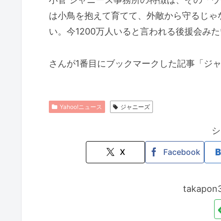
は小鳥を抱えて育てて、外敵から守るじゃ
い。今1200万人いると言われる後援会み
さんが1番目にブックマークした記事「ジ
Yahoo!ニュース
ジャニーズ
シ
X
Facebook
takap