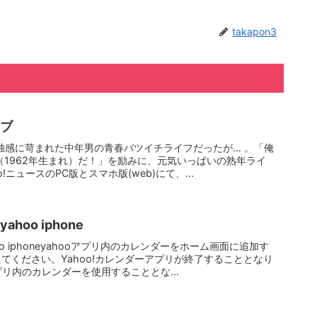
takapon3
イブ
ブ孤独感に苛まれた中年男の青春バツイチライフだったが… 。「俺
（1962年生まれ）だ！」を励みに、元気いっぱいの熟年ライ
!ニュースのPC版とスマホ版(web)にて、...
hoo iphone
o iphoneyahooアプリ内のカレンダーをホーム画面に追加す
てください。Yahoo!カレンダーアプリが終了することとなり
プリ内のカレンダーを使用することとな...