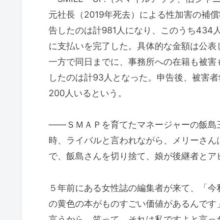
元社長（2019年死去）による性加害の補
告したのは計981人になり、このうち434
に支払いを完了した。具体的な金額は公表
一方で同日までに、事務所への在籍も被害
したのは計93人となった。申告後、被害
200人いるという。
――ＳＭＡＰを育てたマネージャーの飯島
時、ライバルと言われながら、メリーさん
で、飯島さんを切り捨て、娘が後継者とア
５年前にある女性誌の編集者が来て、「今
の黄色の本がものすごい価値があるんです
言うから、笑って、それは私ですよと言っ