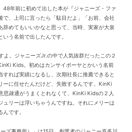
、48年前に初めて出した本が『ジャニーズ・ファ
後で、上司に言ったら「駄目だよ」「お前、会社
あ辞めてもいいかなと思って、当時、実家が大泉
という名前で出したんです。
んですよ。ジャニーズJr.の中で人気抜群だったこの２
nKi Kids。初めはカンサイボーヤとかいう名前
当すれば実績になるし、次期社長に推薦できると
ーに任せたんだけど、失敗するんです。KinKi
思疎通がうまくとれなくて、KinKi Kidsの２人
ジュリーは浮いちゃうんですね。それにメリーは
るんです。
ャニーズ事務所）」は15日、創業者のジャニー喜多川