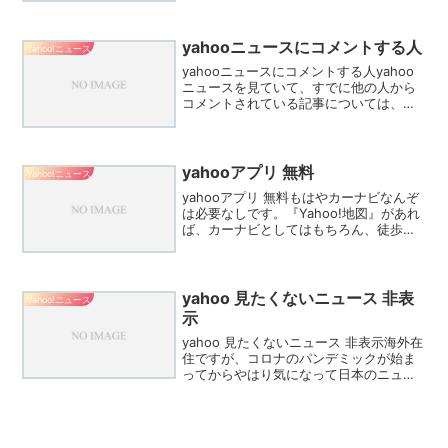
災害・河川洪水・気象警報・火山情報・
避難情報・国民保護情報』と10項目の通
知を個別に切り替...
yahooニュースにコメントする人
Yahoo!ニュース
yahooニュースにコメントする人yahoo
ニュースを見ていて、すでに他の人から
コメントされている記事については、
「コメントを書く」という所があり、そ
こをクリックするとコメントできます。
ちなみにyahoo ID も持っています。しか
し、まだ...
yahooアプリ 無料
Yahoo!ニュース
yahooアプリ 無料もはやカーナビなんぞ
は必要なしです。『Yahoo!地図』があれ
ば、カーナビとしてはもちろん、徒歩で
の駅構内の現在地まで把握することが可
能です。しかも無料でですよ。さらに混
雑の状況をマップに表示してくれる神対
応ぶりにマジ...
yahoo 見たくないニュース 非表
Yahoo!ニュース
示
yahoo 見たくないニュース 非表示海外在
住ですが、コロナのパンデミックが始ま
ってからやはり気になって日本のニュー
スをよく見るようになりました。その中
で毎日のようにホリエモンというひとの
下品な発言が掲載されているのが嫌でた
まりませんでした...