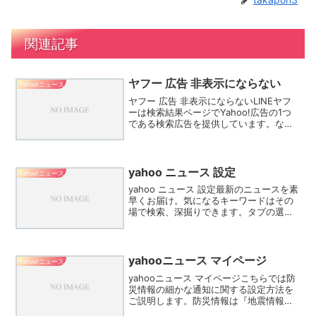
関連記事
ヤフー 広告 非表示にならない
Yahoo!ニュース
ヤフー 広告 非表示にならないLINEヤフ
ーは検索結果ページでYahoo!広告の1つ
である検索広告を提供しています。なる
ほど、確かに、LINEヤフーはGoogleの要
求通り、スマートフォン版の検索広告の
ネットワークパートナー枠では、広告配
信...
yahoo ニュース 設定
Yahoo!ニュース
yahoo ニュース 設定最新のニュースを素
早くお届け。気になるキーワードはその
場で検索、深掘りできます。タブの選
択・編集機能もあり、例えば、動物に癒
されたい人はどうぶつタブを追加するな
ど、カスタマイズが可能です。アプリの
ホーム画面を下へス...
yahooニュース マイページ
Yahoo!ニュース
yahooニュース マイページこちらでは防
災情報の細かな通知に関する設定方法を
ご説明します。防災情報は『地震情報・
津波情報・大雨危険度・豪雨情報・土砂