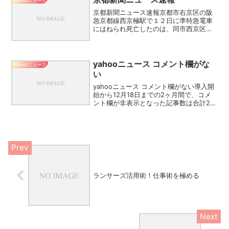
Yahoo!ニュース
京都新聞ニュース速報京都市右京区の阪
急京都線西京極駅で１２日に準特急電車
にはねられ死亡したのは、同市西京区の
女性（５２）だったことが１３日、右京
署の調べで分かった。Copyright © 2024
京都新聞社 無断転載を禁じます。出資名
目で...
yahooニュース コメント欄がな
Yahoo!ニュース
い
yahooニュース コメント欄がない導入開
始から12月18日までの2ヶ月間で、コメ
ント欄が非表示となった記事数は合計216
件、1日あたり平均3.5件、1日あたりの配
信記事数（7,511件）に対しておよそ
0.05％であった。コメント欄が非表示...
ランサーズ活用術！仕事術を極める