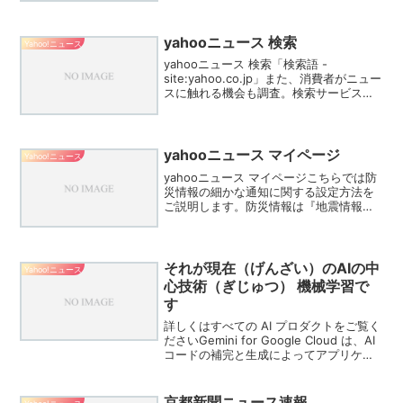
「矛盾ない」 増税ゼロの政策推進めぐ
り、自民・茂木幹事長「財源を新たに確
保の工夫ある...
yahooニュース 検索
Yahoo!ニュース
yahooニュース 検索「検索語 -
site:yahoo.co.jp」また、消費者がニュー
スに触れる機会も調査。検索サービスが
54・4%で最も多く利用され、ニュースポ
ータルの34・8%を上回る実態が明らかに
なった。欧米では、検索結果などに記...
yahooニュース マイページ
Yahoo!ニュース
yahooニュース マイページこちらでは防
災情報の細かな通知に関する設定方法を
ご説明します。防災情報は『地震情報・
津波情報・大雨危険度・豪雨情報・土砂
災害・河川洪水・気象警報・火山情報・
避難情報・国民保護情報』と10項目の通
知を個別に切り替...
それが現在（げんざい）のAIの中
Yahoo!ニュース
心技術（ぎじゅつ） 機械学習で
す
詳しくはすべての AI プロダクトをご覧く
ださいGemini for Google Cloud は、AI
コードの補完と生成によってアプリケー
ションを迅速に構築するのに役立ちま
す。組み込みの AI 支援により、デベロッ
パーはアプリケーション...
京都新聞ニュース速報