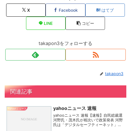
X
Facebook
はてブ
LINE
コピー
takapon3をフォローする
takapon3
関連記事
yahooニュース 速報
Yahoo!ニュース
yahooニュース 速報【速報】自民総裁選
河野氏・茂木氏が相次いで政策発表 河野
氏は「デジタルセーフティーネット」構
想 茂木氏は「日本列島再改造」【速報】