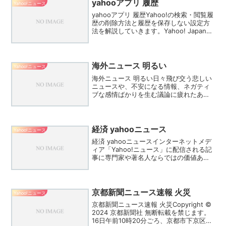
yahooアプリ 履歴
Yahoo!ニュース
yahooアプリ 履歴Yahoo!の検索・閲覧履
歴の削除方法と履歴を保存しない設定方
法を解説していきます。Yahoo! Japanア
プリやブラウザ版のYahoo! Japanでは、
それぞれ設定方法や閲覧履歴の削除方法
が異なるので、それぞれ個...
海外ニュース 明るい
Yahoo!ニュース
海外ニュース 明るい日々飛び交う悲しい
ニュースや、不安になる情報、ネガティ
ブな感情ばかりを生む議論に疲れたあな
たに。心が少し明るくなるグッドニュー
スを世界中から5つピックアップしてお届
けします！日々飛び交う悲しいニュース
や、不安になる情報、...
経済 yahooニュース
Yahoo!ニュース
経済 yahooニュースインターネットメデ
ィア「Yahoo!ニュース」に配信される記
事に専門家や著名人ならではの価値ある
解説を提供する公式コメンテーターから
選出する「コメンテーターアワード
2022」大賞を経済学部の岡部芳彦教授が
受賞しました...
京都新聞ニュース速報 火災
Yahoo!ニュース
京都新聞ニュース速報 火災Copyright ©
2024 京都新聞社 無断転載を禁じます。
16日午前10時20分ごろ、京都市下京区の