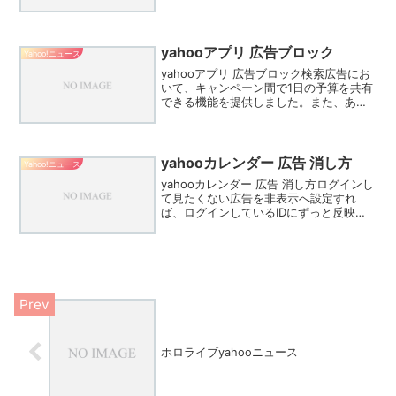
飲食店が入る建物で「爆発音がして火が
出ている」と消防に通報がありました。
消防車など26台が出て火はおよそ2...
yahooアプリ 広告ブロック
Yahoo!ニュース
yahooアプリ 広告ブロック検索広告にお
いて、キャンペーン間で1日の予算を共有
できる機能を提供しました。また、あわ
せて「共有予算レポート」を提供しま
す。非表示に設定した広告の一覧を見る
には、Yahoo! JAPAN IDでログインして
くだ...
yahooカレンダー 広告 消し方
Yahoo!ニュース
yahooカレンダー 広告 消し方ログインし
て見たくない広告を非表示へ設定すれ
ば、ログインしているIDにずっと反映さ
れ続きます。この記事では、Yahoo!のペ
ージから広告を非表示にする設定方法や
注意点について解説していきます！お客
様は、当社...
ホロライブyahooニュース