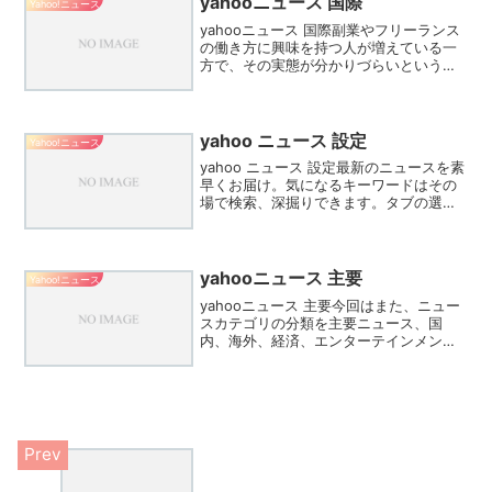
yahooニュース 国際
Yahoo!ニュース
再...
yahooニュース 国際副業やフリーランス
の働き方に興味を持つ人が増えている一
方で、その実態が分かりづらいという声
もよく聞きます。新しい働き方への関心
が高まる中で、フリーランスという言葉
で括られる人々の多様性と、共通して抱
える課題や希望を少...
yahoo ニュース 設定
Yahoo!ニュース
yahoo ニュース 設定最新のニュースを素
早くお届け。気になるキーワードはその
場で検索、深掘りできます。タブの選
択・編集機能もあり、例えば、動物に癒
されたい人はどうぶつタブを追加するな
ど、カスタマイズが可能です。アプリの
ホーム画面を下へス...
yahooニュース 主要
Yahoo!ニュース
yahooニュース 主要今回はまた、ニュー
スカテゴリの分類を主要ニュース、国
内、海外、経済、エンターテインメン
ト、スポーツ、コンピュータ、地域と
し、さらに「国内」のサブカテゴリに政
治、社会、人、「経済」のサブカテゴリ
に経済全般、市況、株式、...