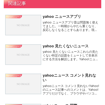
関連記事
yahoo ニュースアプリ
Yahoo!ニュース
yahoo ニュースアプリ昔は問題無く使え
てました。一時期からやたら重くなり、
反応しなくなることすらあります。現在
iphone11を使用しており、最新のOSで
す。インストールし直してもログインし
てもしなくても同じ。たまにまともな挙
動を見せま...
yahoo 見たくないニュース
Yahoo!ニュース
yahoo 見たくないニュースこれらの見た
くない特定の話題をミュートして非表示
にする方法を解説します。Yahoo!ニュー
スで、見たくない記事を表示させない方
法はありますか？あいのりに出てた方の
アメブロの内容をニュースにしているも
のを、もう目...
yahooニュース コメント見れな
Yahoo!ニュース
い
yahooニュース コメント見れないYahoo!
のニュース記事へのコメントは、Yahoo!
アプリだけでなく、ブラウザやパソコン
からも投稿可能です。yahooにログイン
しようとしたら、現在有効なログイン方
法がありませんとメッセージが出るので