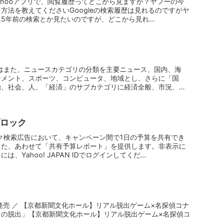
方Yahooアプリで、閲覧履歴ってどこから見ますか？ヤフーの今
方法を教えてくださいGoogleの検索履歴は見れるのですがヤ
5年前の検索とか見たいのですが、どこから見れ...
今回はまた、ニュースカテゴリの分類を主要ニュース、国内、海
ンメント、スポーツ、コンピュータ、地域とし、さらに「国
治、社会、人、「経済」のサブカテゴリに経済全般、市況、株
ブロック
ロック検索広告において、キャンペーン間で1日の予算を共有でき
また、あわせて「共有予算レポート」を提供します。非表示に
Yahoo! JAPAN IDでログインしてくだ...
発売 ／ 【京都新聞文化ホール】リアル脱出ゲーム×名探偵コナ
らの脱出」【京都新聞文化ホール】リアル脱出ゲーム×名探偵コ